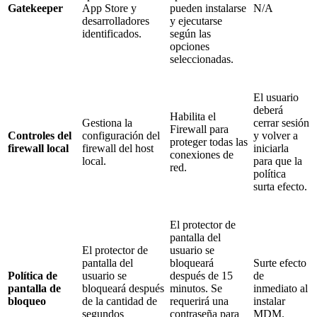
Gatekeeper
App Store y
pueden instalarse
N/A
desarrolladores
y ejecutarse
identificados.
según las
opciones
seleccionadas.
El usuario
deberá
Habilita el
Gestiona la
cerrar sesión
Firewall para
Controles del
configuración del
y volver a
proteger todas las
firewall local
firewall del host
iniciarla
conexiones de
local.
para que la
red.
política
surta efecto.
El protector de
pantalla del
El protector de
usuario se
pantalla del
bloqueará
Surte efecto
Política de
usuario se
después de 15
de
pantalla de
bloqueará después
minutos. Se
inmediato al
bloqueo
de la cantidad de
requerirá una
instalar
segundos
contraseña para
MDM.