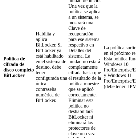
unidad de inicio.
Una vez que la
política se aplica
a un sistema, se
mostrará una
Clave de
Habilita y
recuperación
aplica
para ese sistema
BitLocker. Si
respectivo en
La política surtir
BitLocker ya
Detalles del
en el próximo rei
está habilitado
sistema. La
Política de
Esta política fun
en el sistema de
unidad no estará
cifrado de
Windows 10
destino, debe
completamente
disco completo
Pro/Enterprise/E
tener
cifrada hasta que
BitLocker
y Windows 11
configurada una
el resultado de la
Pro/Enterprise/E
única
política muestre
(debe tener TPM 
contraseña
que se aplicó
numérica de
correctamente.
BitLocker.
Eliminar esta
política no
deshabilitará
BitLocker ni
eliminará los
protectores de
clave una vez