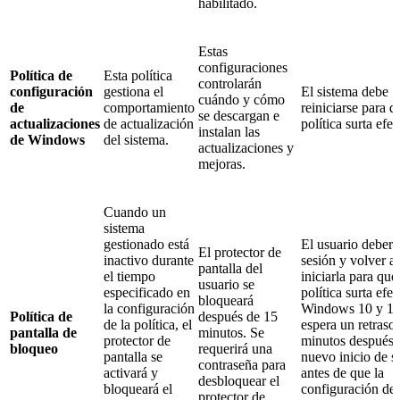
habilitado.
Estas
configuraciones
Política de
Esta política
controlarán
configuración
gestiona el
El sistema debe
cuándo y cómo
de
comportamiento
reiniciarse para q
se descargan e
actualizaciones
de actualización
política surta efec
instalan las
de Windows
del sistema.
actualizaciones y
mejoras.
Cuando un
sistema
gestionado está
El usuario deberá
El protector de
inactivo durante
sesión y volver a
pantalla del
el tiempo
iniciarla para que
usuario se
especificado en
política surta efe
bloqueará
la configuración
Windows 10 y 11
Política de
después de 15
de la política, el
espera un retraso
pantalla de
minutos. Se
protector de
minutos después 
bloqueo
requerirá una
pantalla se
nuevo inicio de s
contraseña para
activará y
antes de que la
desbloquear el
bloqueará el
configuración de
protector de