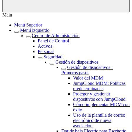
Main
Menú Superior
Menú izquierdo
Centro de Administración
Panel de Control
Activos
Personas
Seguridad
Gestión de dispositivos
Gestión de dispositivos -
Primeros pasos
Valor del MDM
JumpCloud MDM: Políticas
predeterminadas
Proteger y gestionar
dispositivos con JumpCloud
Cómo implementar MDM con
éxito
Uso de la plantilla de correo
electrónico de nueva
asociación
Dar de baja Electric para Escritorio