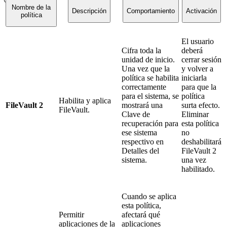
Nombre de la
Descripción
Comportamiento
Activación
política
El usuario
Cifra toda la
deberá
unidad de inicio.
cerrar sesión
Una vez que la
y volver a
política se habilita
iniciarla
correctamente
para que la
para el sistema, se
política
Habilita y aplica
FileVault 2
mostrará una
surta efecto.
FileVault.
Clave de
Eliminar
recuperación para
esta política
ese sistema
no
respectivo en
deshabilitará
Detalles del
FileVault 2
sistema.
una vez
habilitado.
Cuando se aplica
esta política,
Permitir
afectará qué
aplicaciones de la
aplicaciones