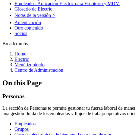
Empleado - Aplicación Electric para Escritorio y MDM
Glosario de Electric
Notas de la versión ⚡️
Autenticación
Otro contenido
Socios
Breadcrumbs
Home
Electric
Menú izquierdo
Centro de Administración
On this Page
Personas
La sección de Personas te permite gestionar tu fuerza laboral de maner
una gestión fluida de los empleados y flujos de trabajo operativos efic
Empleados
Grupos
Correos electrónicos de bienvenida para empleados