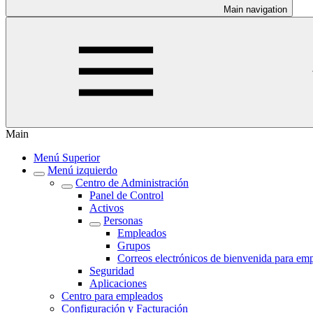
Main navigation
Main
Menú Superior
Menú izquierdo
Centro de Administración
Panel de Control
Activos
Personas
Empleados
Grupos
Correos electrónicos de bienvenida para em
Seguridad
Aplicaciones
Centro para empleados
Configuración y Facturación