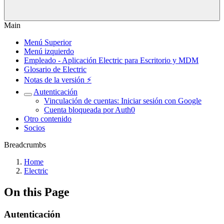
Main
Menú Superior
Menú izquierdo
Empleado - Aplicación Electric para Escritorio y MDM
Glosario de Electric
Notas de la versión ⚡️
Autenticación
Vinculación de cuentas: Iniciar sesión con Google
Cuenta bloqueada por Auth0
Otro contenido
Socios
Breadcrumbs
Home
Electric
On this Page
Autenticación