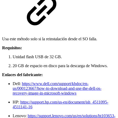
Usa este método solo si la reinstalación desde el SO falla.
Requisitos:
Unidad flash USB de 32 GB.
20 GB de espacio en disco para la descarga de Windows.
Enlaces del fabricante:
Dell:
https://www.dell.com/support/kbdoc/en-
us/000123667/how-to-download-and-use-the-dell-os-
recovery-image-in-microsoft-windows
HP:
https://support.hp.com/us-en/document/ish_4511095-
4511141-16
Lenovo:
https://support.lenovo.com/us/en/solutions/ht103653-