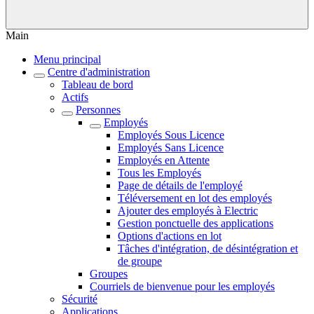
Main
Menu principal
Centre d'administration
Tableau de bord
Actifs
Personnes
Employés
Employés Sous Licence
Employés Sans Licence
Employés en Attente
Tous les Employés
Page de détails de l'employé
Téléversement en lot des employés
Ajouter des employés à Electric
Gestion ponctuelle des applications
Options d'actions en lot
Tâches d'intégration, de désintégration et
de groupe
Groupes
Courriels de bienvenue pour les employés
Sécurité
Applications