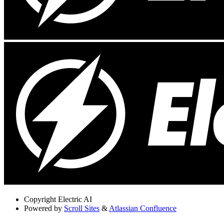
Copyright
Electric AI
Powered by
Scroll Sites
&
Atlassian Confluence