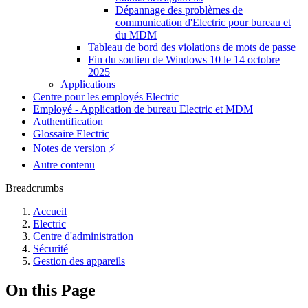
Dépannage des problèmes de
communication d'Electric pour bureau et
du MDM
Tableau de bord des violations de mots de passe
Fin du soutien de Windows 10 le 14 octobre
2025
Applications
Centre pour les employés Electric
Employé - Application de bureau Electric et MDM
Authentification
Glossaire Electric
Notes de version ⚡️
Autre contenu
Breadcrumbs
Accueil
Electric
Centre d'administration
Sécurité
Gestion des appareils
On this Page