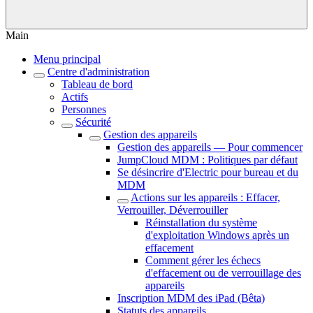
Main
Menu principal
Centre d'administration
Tableau de bord
Actifs
Personnes
Sécurité
Gestion des appareils
Gestion des appareils — Pour commencer
JumpCloud MDM : Politiques par défaut
Se désincrire d'Electric pour bureau et du
MDM
Actions sur les appareils : Effacer,
Verrouiller, Déverrouiller
Réinstallation du système
d'exploitation Windows après un
effacement
Comment gérer les échecs
d'effacement ou de verrouillage des
appareils
Inscription MDM des iPad (Bêta)
Statuts des appareils