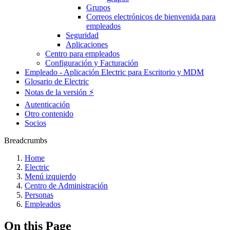
Grupos
Correos electrónicos de bienvenida para
empleados
Seguridad
Aplicaciones
Centro para empleados
Configuración y Facturación
Empleado - Aplicación Electric para Escritorio y MDM
Glosario de Electric
Notas de la versión ⚡️
Autenticación
Otro contenido
Socios
Breadcrumbs
Home
Electric
Menú izquierdo
Centro de Administración
Personas
Empleados
On this Page