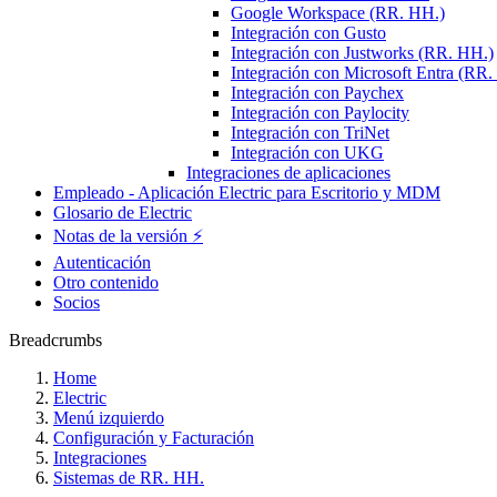
Google Workspace (RR. HH.)
Integración con Gusto
Integración con Justworks (RR. HH.)
Integración con Microsoft Entra (RR.
Integración con Paychex
Integración con Paylocity
Integración con TriNet
Integración con UKG
Integraciones de aplicaciones
Empleado - Aplicación Electric para Escritorio y MDM
Glosario de Electric
Notas de la versión ⚡️
Autenticación
Otro contenido
Socios
Breadcrumbs
Home
Electric
Menú izquierdo
Configuración y Facturación
Integraciones
Sistemas de RR. HH.