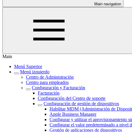
Main navigation
Main
Menú Superior
Menú izquierdo
Centro de Administración
Centro para empleados
Configuración y Facturación
Facturación
Configuración del Centro de soporte
Configuración de gestión de dispositivos
Habilitar MDM (Administración de Disposit
Apple Business Manager
Configurar y utilizar el aprovisionamiento
Configurar el valor predeterminado a nivel 
Gestión de aplicaciones de dispositivos