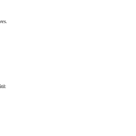
res.
til: