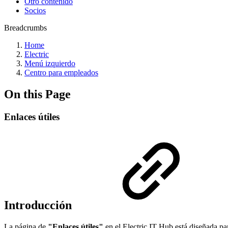
Otro contenido
Socios
Breadcrumbs
Home
Electric
Menú izquierdo
Centro para empleados
On this Page
Enlaces útiles
Introducción
La página de
"Enlaces útiles"
en el Electric IT Hub está diseñada par